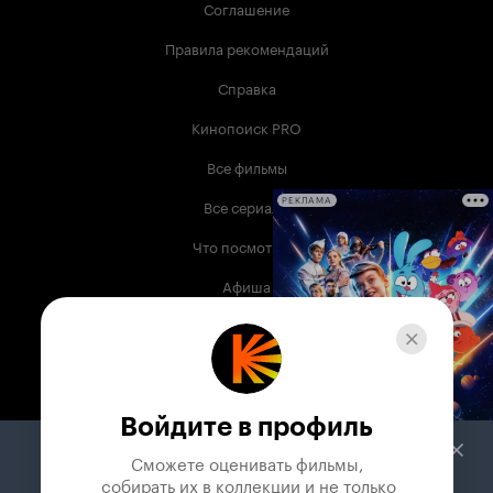
Соглашение
Правила рекомендаций
Справка
Кинопоиск PRO
Все фильмы
Все сериалы
РЕКЛАМА
Что посмотреть
Афиша
Музыка
Телепрограмма
Книги
Войдите в профиль
Служба поддержки
Сможете оценивать фильмы,

 собирать их в коллекции и не только