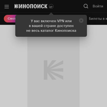
Войти
Онлайн-кинотеатр
Билеты в 
Смотреть кино
У вас включен VPN или
в вашей стране доступен
не весь каталог Кинопоиска