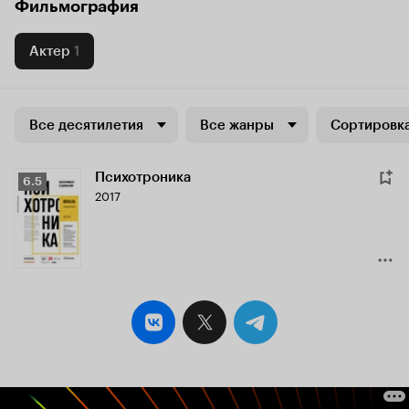
Фильмография
Актер
1
Все десятилетия
Все жанры
Сортировка
Психотроника
Рейтинг
6.5
2017
Кинопоиска
6.5