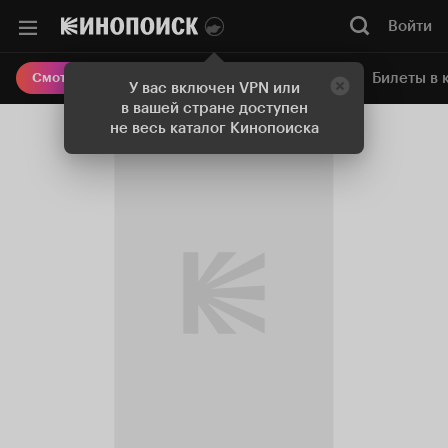
Войти
Онлайн-кинотеатр
Билеты в 
Смотреть кино
У вас включен VPN или
в вашей стране доступен
не весь каталог Кинопоиска