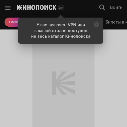
Войти
Онлайн-кинотеатр
Билеты в 
Смотреть кино
У вас включен VPN или
в вашей стране доступен
не весь каталог Кинопоиска