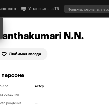
инотеатр
Установить на ТВ
Santhakumari N.N.
Любимая звезда
 персоне
рьера
Актер
та рождения
—
сто рождения
—