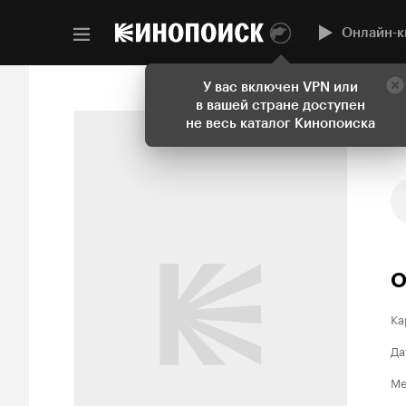
Онлайн-к
У вас включен VPN или
в вашей стране доступен
не весь каталог Кинопоиска
О
Ка
Да
Ме