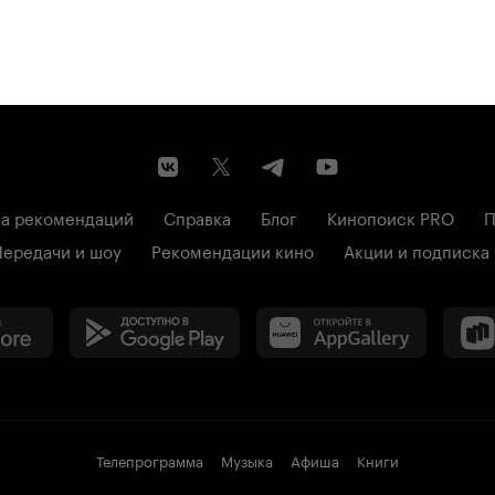
а рекомендаций
Справка
Блог
Кинопоиск PRO
П
Передачи и шоу
Рекомендации кино
Акции и подписка
Телепрограмма
Музыка
Афиша
Книги