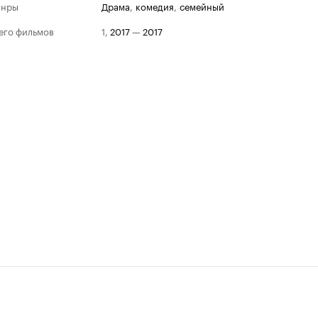
анры
драма
,
комедия
,
семейный
его фильмов
1
,
2017
—
2017