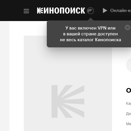
Онлайн-к
У вас включен VPN или
в вашей стране доступен
не весь каталог Кинопоиска
О
Ка
Да
Ме