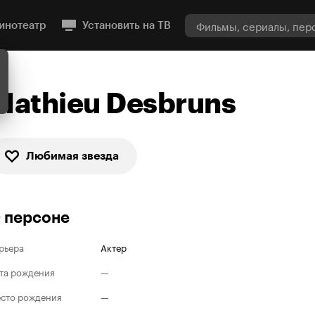
инотеатр
Установить на ТВ
Mathieu Desbruns
Любимая звезда
 персоне
рьера
Актер
та рождения
—
сто рождения
—