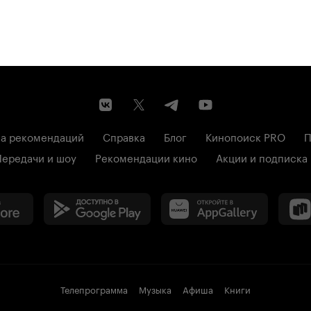
а рекомендаций
Справка
Блог
Кинопоиск PRO
П
Передачи и шоу
Рекомендации кино
Акции и подписка
Телепрограмма
Музыка
Афиша
Книги