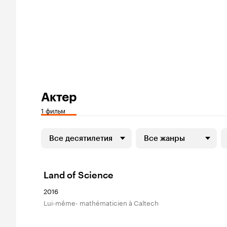
Актер
1 фильм
Все десятилетия
Все жанры
Land of Science
2016
Lui-même- mathématicien à Caltech