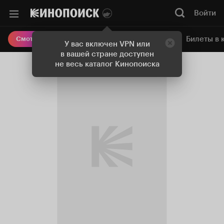
Войти
Онлайн-кинотеатр
Билеты в 
Смотреть кино
У вас включен VPN или
в вашей стране доступен
не весь каталог Кинопоиска