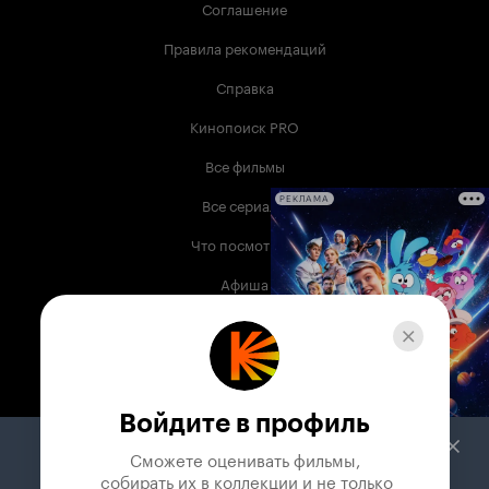
Соглашение
Правила рекомендаций
Справка
Кинопоиск PRO
Все фильмы
Все сериалы
РЕКЛАМА
Что посмотреть
Афиша
Музыка
Телепрограмма
Книги
Войдите в профиль
Служба поддержки
Сможете оценивать фильмы,

 собирать их в коллекции и не только