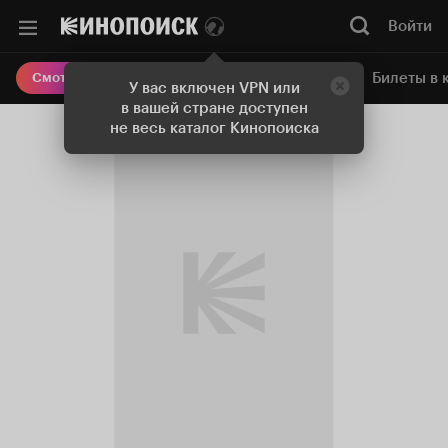
Войти
Онлайн-кинотеатр
Билеты в 
Смотреть кино
У вас включен VPN или
в вашей стране доступен
не весь каталог Кинопоиска