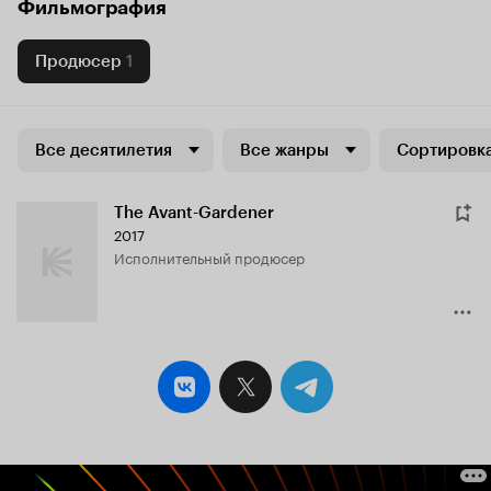
Фильмография
Продюсер
1
Все десятилетия
Все жанры
Сортировка
The Avant-Gardener
2017
исполнительный продюсер