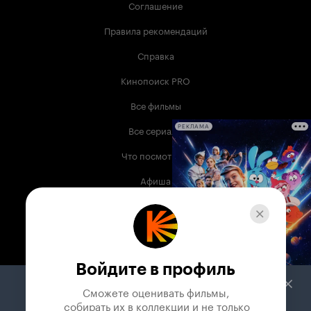
Соглашение
Правила рекомендаций
Справка
Кинопоиск PRO
Все фильмы
Все сериалы
РЕКЛАМА
Что посмотреть
Афиша
Музыка
Телепрограмма
Книги
Войдите в профиль
Служба поддержки
Сможете оценивать фильмы,

 собирать их в коллекции и не только