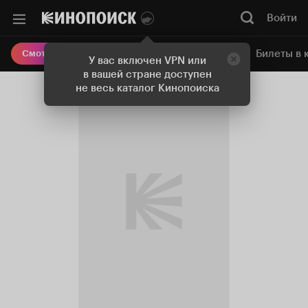
Войти
Онлайн-кинотеатр
Билеты в 
Смотреть кино
У вас включен VPN или
в вашей стране доступен
не весь каталог Кинопоиска