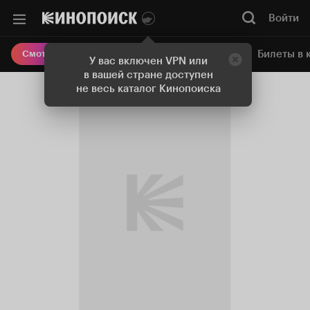
Войти
Онлайн-кинотеатр
Билеты в 
Смотреть кино
У вас включен VPN или
в вашей стране доступен
не весь каталог Кинопоиска