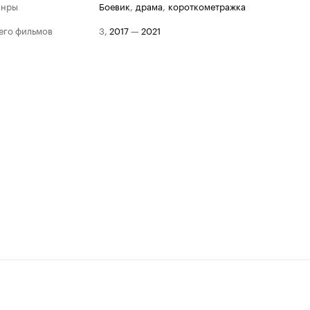
анры
боевик
,
драма
,
короткометражка
его фильмов
3
,
2017
—
2021