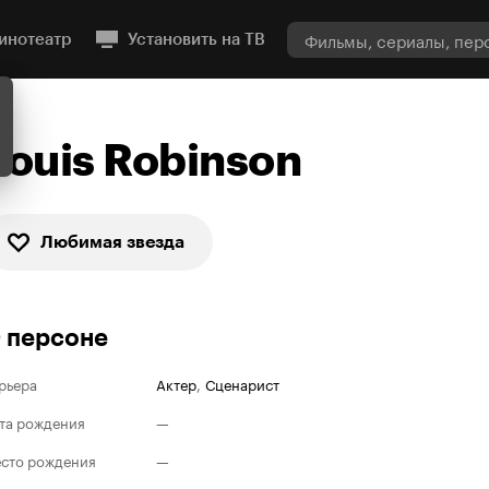
инотеатр
Установить на ТВ
Louis Robinson
Любимая звезда
 персоне
рьера
Актер
,
Сценарист
та рождения
—
сто рождения
—