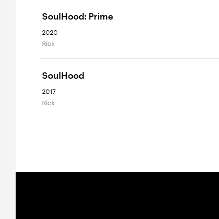
SoulHood: Prime
2020
Rick
SoulHood
2017
Rick