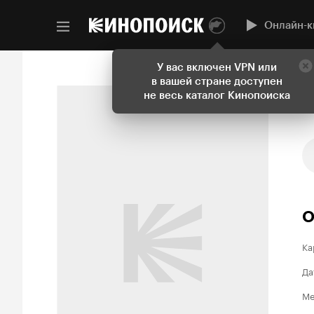
Онлайн-к
У вас включен VPN или
в вашей стране доступен
не весь каталог Кинопоиска
О
Ка
Да
Ме