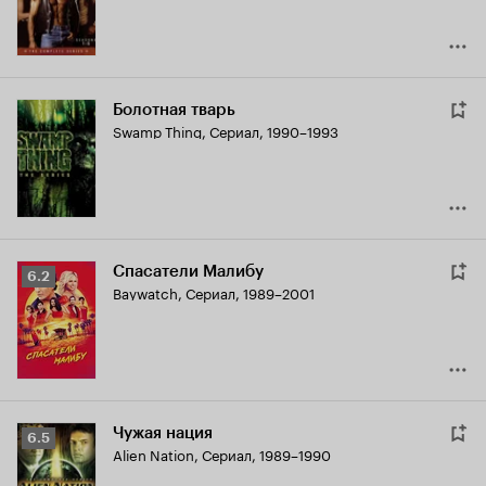
Болотная тварь
Swamp Thing
,
Сериал, 1990–1993
Спасатели Малибу
Рейтинг
6.2
Baywatch
,
Сериал, 1989–2001
Кинопоиска
6.2
Чужая нация
Рейтинг
6.5
Alien Nation
,
Сериал, 1989–1990
Кинопоиска
6.5