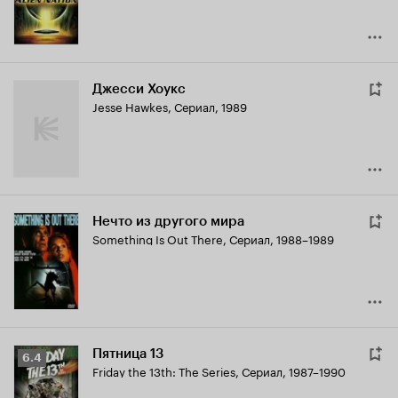
Джесси Хоукс
Jesse Hawkes
,
Сериал, 1989
Нечто из другого мира
Something Is Out There
,
Сериал, 1988–1989
Пятница 13
Рейтинг
6.4
Friday the 13th: The Series
,
Сериал, 1987–1990
Кинопоиска
6.4