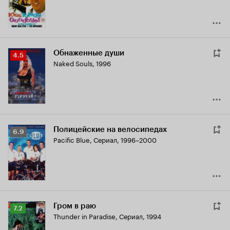
Обнаженные души
Рейтинг
4.5
Naked Souls
,
1996
Кинопоиска
4.5
Полицейские на велосипедах
Рейтинг
6.9
Pacific Blue
,
Сериал, 1996–2000
Кинопоиска
6.9
Гром в раю
Рейтинг
7.2
Thunder in Paradise
,
Сериал, 1994
Кинопоиска
7.2