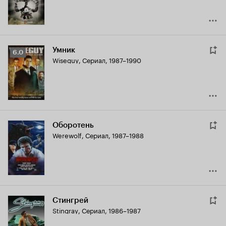
Умник
Рейтинг
6.0
Wiseguy
,
Сериал, 1987–1990
Кинопоиска
6.0
Оборотень
Werewolf
,
Сериал, 1987–1988
Стингрей
Stingray
,
Сериал, 1986–1987