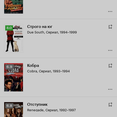
Строго на юг
Рейтинг
8.0
Due South
,
Сериал, 1994–1999
Кинопоиска
8.0
Кобра
Рейтинг
6.9
Cobra
,
Сериал, 1993–1994
Кинопоиска
6.9
Отступник
Рейтинг
6.8
Renegade
,
Сериал, 1992–1997
Кинопоиска
6.8