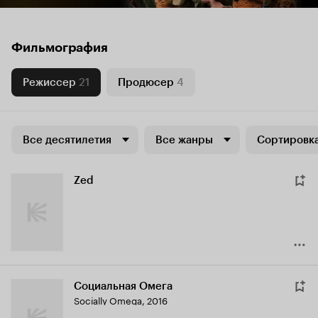
Фильмография
Режиссер
21
Продюсер
4
Все десятилетия
Все жанры
Сортировка
Zed
Социальная Омега
Socially Omega
,
2016