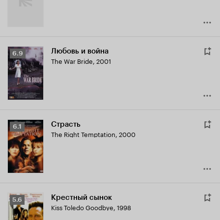
Любовь и война
Рейтинг
6.9
The War Bride
,
2001
Кинопоиска
6.9
Страсть
Рейтинг
6.1
The Right Temptation
,
2000
Кинопоиска
6.1
Крестный сынок
Рейтинг
5.6
Kiss Toledo Goodbye
,
1998
Кинопоиска
5.6