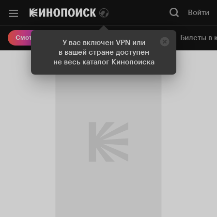
Войти
Онлайн-кинотеатр
Билеты в 
Смотреть кино
У вас включен VPN или
в вашей стране доступен
не весь каталог Кинопоиска