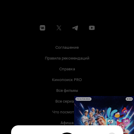
Соглашение
Правила рекомендаций
Справка
Кинопоиск PRO
Все фильмы
Все сериалы
РЕКЛАМА
Что посмотреть
Афиша
Музыка