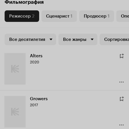
Фильмография
Режиссер
2
Сценарист
1
Продюсер
1
Опе
Все десятилетия
Все жанры
Сортировка
Alters
2020
Growers
2017