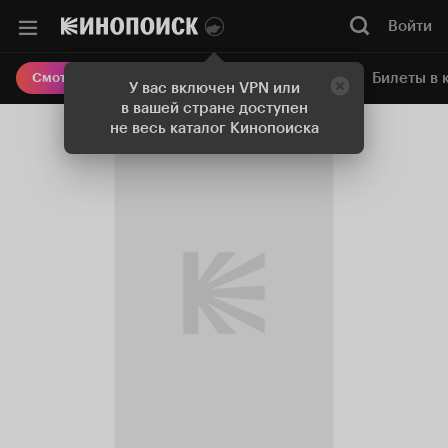
Войти
Онлайн-кинотеатр
Билеты в 
Смотреть кино
У вас включен VPN или
в вашей стране доступен
не весь каталог Кинопоиска