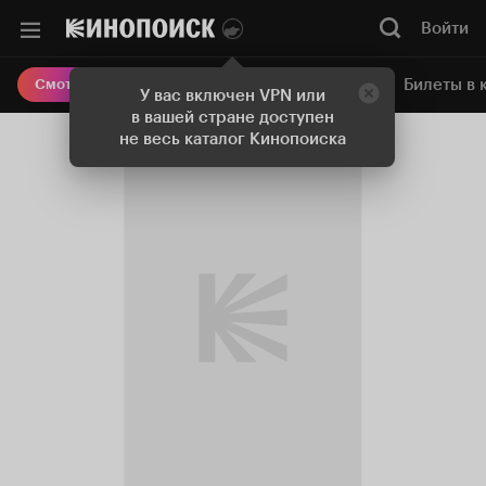
Войти
Онлайн-кинотеатр
Билеты в 
Смотреть кино
У вас включен VPN или
в вашей стране доступен
не весь каталог Кинопоиска