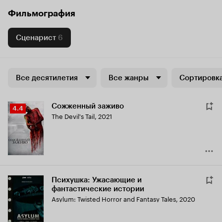
Фильмография
Сценарист
6
Все десятилетия
Все жанры
Сортировка
Сожженный заживо
Рейтинг
4.4
The Devil's Tail
,
2021
Кинопоиска
4.4
Психушка: Ужасающие и
фантастические истории
Asylum: Twisted Horror and Fantasy Tales
,
2020