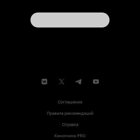
Соглашение
Правила рекомендаций
Справка
Кинопоиск PRO