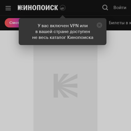
Войти
Онлайн-кинотеатр
Билеты в 
Смотреть кино
У вас включен VPN или
в вашей стране доступен
не весь каталог Кинопоиска