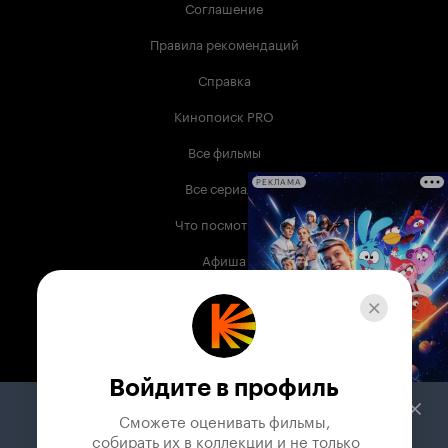
Соглашение
Правила рекомендаций
Справка
Кинопоиск PRO
Все фильмы
Все сериалы
РЕКЛАМА
Что посмотреть
Афиша
Музыка
Телепрограмма
Книги
Войдите в профиль
Служба поддержки
Сможете оценивать фильмы,

 собирать их в коллекции и не только