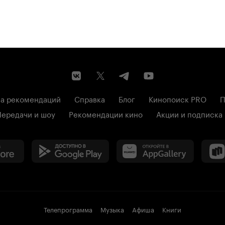
а рекомендаций
Справка
Блог
Кинопоиск PRO
П
Передачи и шоу
Рекомендации кино
Акции и подписка
Телепрограмма
Музыка
Афиша
Книги