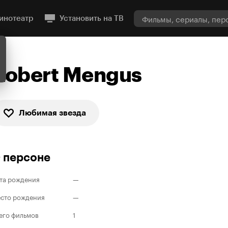
инотеатр
Установить на ТВ
Robert Mengus
Любимая звезда
 персоне
та рождения
—
сто рождения
—
его фильмов
1