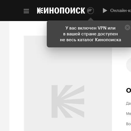
Онлайн-к
У вас включен VPN или
в вашей стране доступен
не весь каталог Кинопоиска
О
Да
Ме
Вс