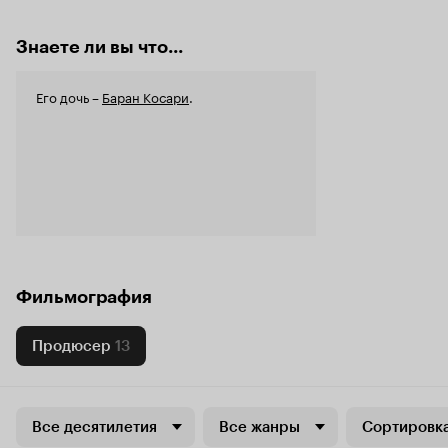
Знаете ли вы что...
Его дочь –
Баран Косари
.
Фильмография
Продюсер
13
Все десятилетия
Все жанры
Сортировка