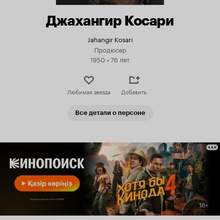
Джахангир Косари
Jahangir Kosari
Продюсер
1950
•
76 лет
Любимая звезда
Добавить
Все детали о персоне