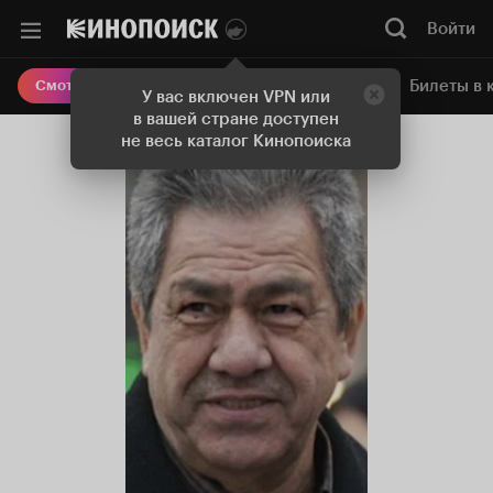
Войти
Онлайн-кинотеатр
Билеты в 
Смотреть кино
У вас включен VPN или
в вашей стране доступен
не весь каталог Кинопоиска