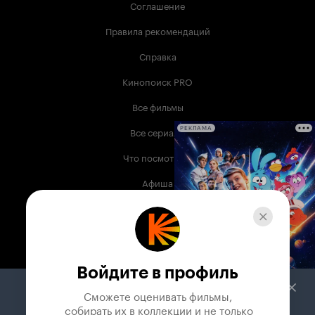
Соглашение
Правила рекомендаций
Справка
Кинопоиск PRO
Все фильмы
Все сериалы
РЕКЛАМА
Что посмотреть
Афиша
Музыка
Телепрограмма
Книги
Войдите в профиль
Служба поддержки
Сможете оценивать фильмы,

 собирать их в коллекции и не только