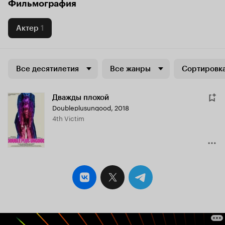
Фильмография
Актер
1
Все десятилетия
Все жанры
Сортировка
Дважды плохой
Doubleplusungood
,
2018
4th Victim