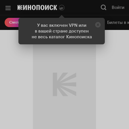
Войти
Онлайн-кинотеатр
Билеты в 
Смотреть кино
У вас включен VPN или
в вашей стране доступен
не весь каталог Кинопоиска