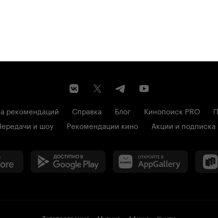
а рекомендаций
Справка
Блог
Кинопоиск PRO
П
Передачи и шоу
Рекомендации кино
Акции и подписка
Телепрограмма
Музыка
Афиша
Книги