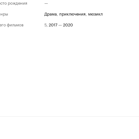
сто рождения
—
анры
драма
,
приключения
,
мюзикл
его фильмов
5
,
2017
—
2020