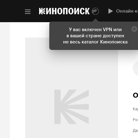
Онлайн-к
У вас включен VPN или
в вашей стране доступен
не весь каталог Кинопоиска
О
Ка
Ро
Да