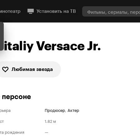
инотеатр
Установить на ТВ
Vitaliy Versace Jr.
Любимая звезда
 персоне
рьера
Продюсер
,
Актер
ст
1.82 м
та рождения
—