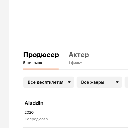
Продюсер
Актер
5 фильмов
1 фильм
Все десятилетия
Все жанры
Aladdin
2020
сопродюсер