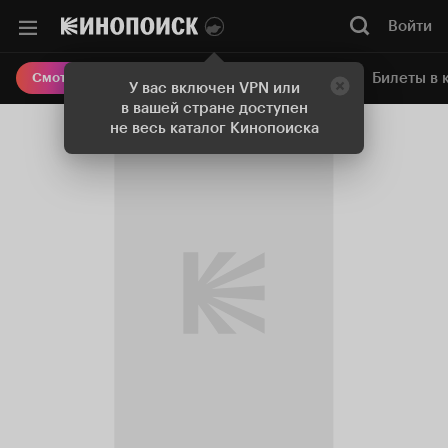
Войти
Онлайн-кинотеатр
Билеты в 
Смотреть кино
У вас включен VPN или
в вашей стране доступен
не весь каталог Кинопоиска