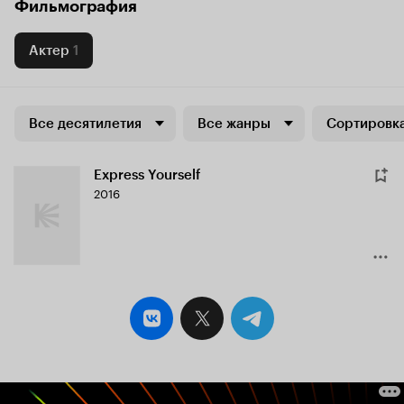
Фильмография
Актер
1
Все десятилетия
Все жанры
Сортировка
Express Yourself
2016