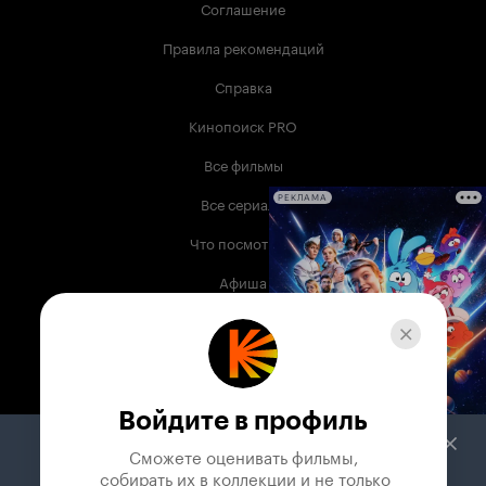
Соглашение
Правила рекомендаций
Справка
Кинопоиск PRO
Все фильмы
Все сериалы
РЕКЛАМА
Что посмотреть
Афиша
Музыка
Телепрограмма
Книги
Войдите в профиль
Служба поддержки
Сможете оценивать фильмы,

 собирать их в коллекции и не только