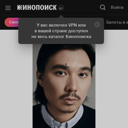
Войти
Онлайн-кинотеатр
Билеты в 
Смотреть кино
У вас включен VPN или
в вашей стране доступен
не весь каталог Кинопоиска