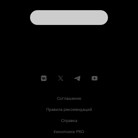
Соглашение
Правила рекомендаций
Справка
Кинопоиск PRO