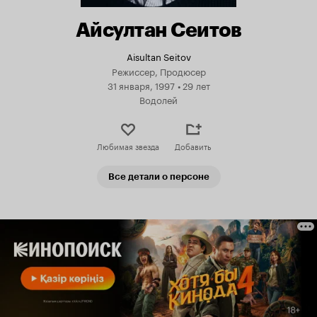
Айсултан Сеитов
Aisultan Seitov
Режиссер, Продюсер
31 января, 1997
•
29 лет
Водолей
Любимая звезда
Добавить
Все детали о персоне