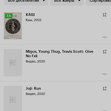
Все десятилетия
Все жанры
Сортировка
КАШ
Рейтинг
7.5
Қаш
,
2022
Кинопоиска
7.5
Migos, Young Thug, Travis Scott: Give
No Fxk
Видео, 2020
Joji: Run
Видео, 2020