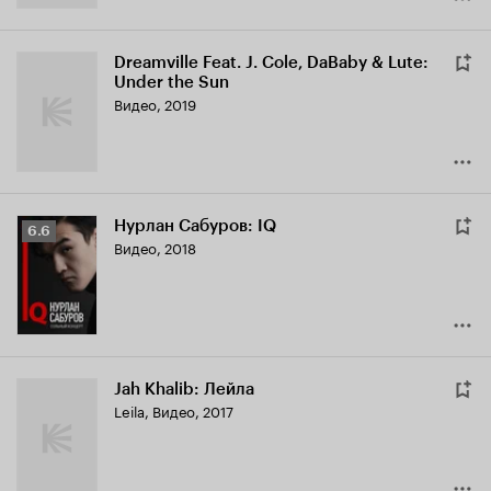
Dreamville Feat. J. Cole, DaBaby & Lute:
Under the Sun
Видео, 2019
Нурлан Сабуров: IQ
Рейтинг
6.6
Видео, 2018
Кинопоиска
6.6
Jah Khalib: Лейла
Leila
,
Видео, 2017