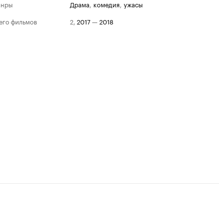
анры
драма
,
комедия
,
ужасы
его фильмов
2
,
2017
—
2018