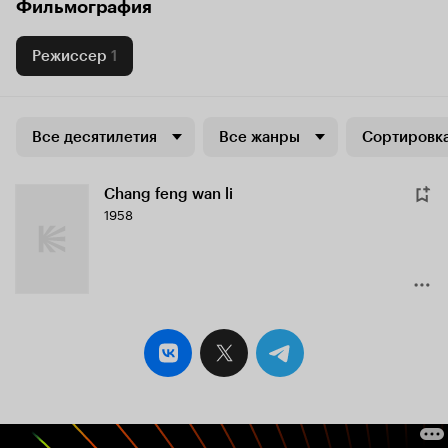
Фильмография
Режиссер
1
Все десятилетия
Все жанры
Сортировка
Chang feng wan li
1958