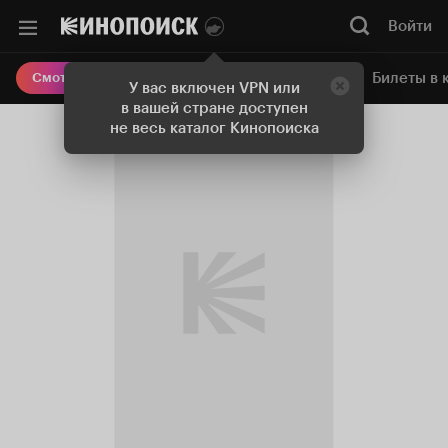
Войти
Онлайн-кинотеатр
Билеты в 
Смотреть кино
У вас включен VPN или
в вашей стране доступен
не весь каталог Кинопоиска