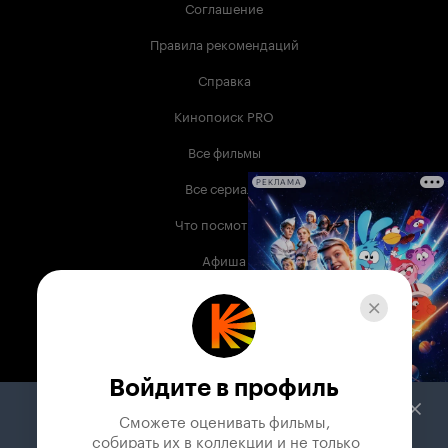
Соглашение
Правила рекомендаций
Справка
Кинопоиск PRO
Все фильмы
Все сериалы
РЕКЛАМА
Что посмотреть
Афиша
Музыка
Телепрограмма
Книги
Войдите в профиль
Служба поддержки
Сможете оценивать фильмы,

 собирать их в коллекции и не только