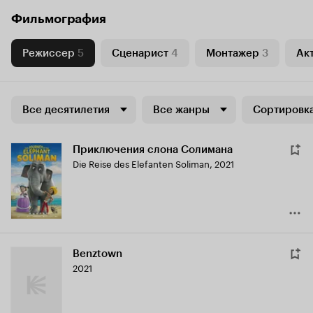
Фильмография
Режиссер
5
Сценарист
4
Монтажер
3
Ак
Все десятилетия
Все жанры
Сортировка
Приключения слона Солимана
Die Reise des Elefanten Soliman
,
2021
Benztown
2021