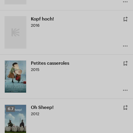
Kopf hoch!
2016
Petites casseroles
2015
Oh Sheep!
Рейтинг
6.7
2012
Кинопоиска
6.7