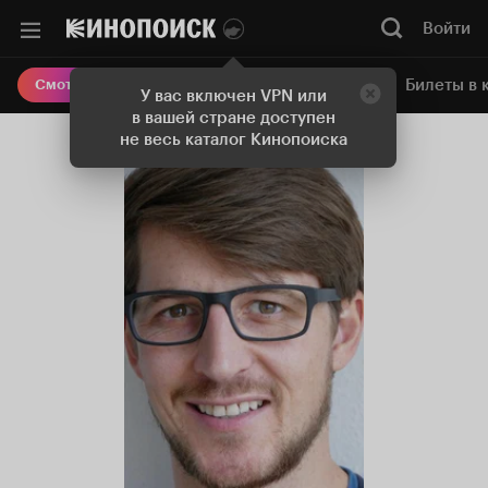
Войти
Онлайн-кинотеатр
Билеты в 
Смотреть кино
У вас включен VPN или
в вашей стране доступен
не весь каталог Кинопоиска