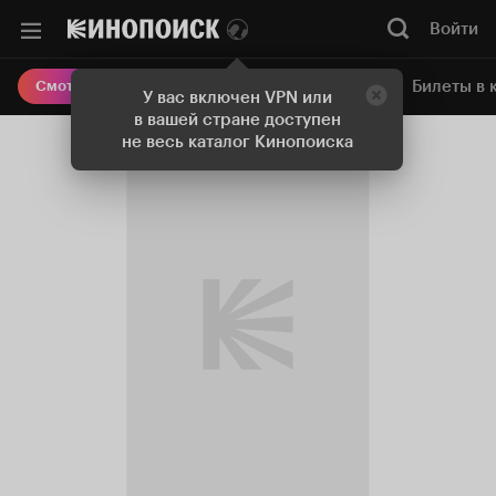
Войти
Онлайн-кинотеатр
Билеты в 
Смотреть кино
У вас включен VPN или
в вашей стране доступен
не весь каталог Кинопоиска