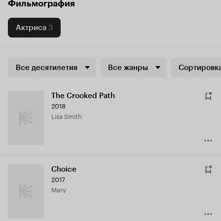
Фильмография
Актриса
3
Все десятилетия
Все жанры
Сортировка
The Crooked Path
2018
Lisa Smith
Choice
2017
Mary