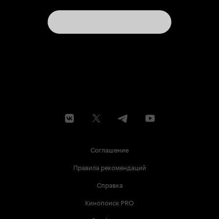
Соглашение
Правила рекомендаций
Справка
Кинопоиск PRO