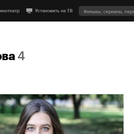
инотеатр
Установить на ТВ
ова
4