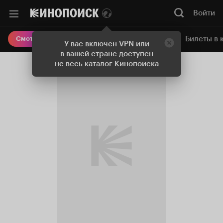
Войти
Онлайн-кинотеатр
Билеты в 
Смотреть кино
У вас включен VPN или
в вашей стране доступен
не весь каталог Кинопоиска