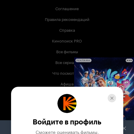
Соглашение
Правила рекомендаций
Справка
Кинопоиск PRO
Все фильмы
Все сериалы
РЕКЛАМА
Что посмотреть
Афиша
Музыка
Телепрограмма
Книги
Войдите в профиль
Служба поддержки
Сможете оценивать фильмы,
