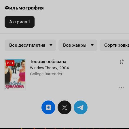
Фильмография
Актриса
1
Все десятилетия
Все жанры
Сортировка
Теория соблазна
Рейтинг
5.0
Window Theory
,
2004
Кинопоиска
College Bartender
5.0