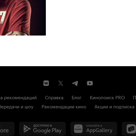
а рекомендаций
Справка
Блог
Кинопоиск PRO
П
Передачи и шоу
Рекомендации кино
Акции и подписка