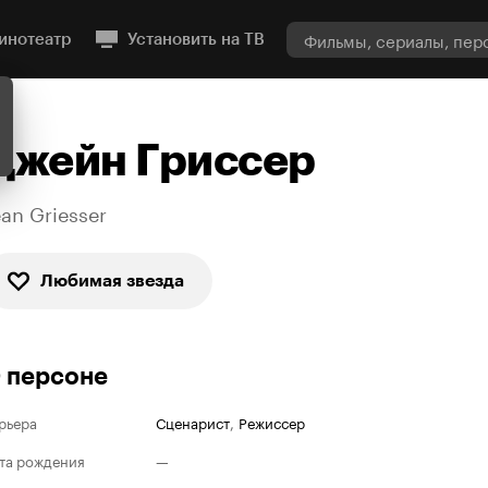
инотеатр
Установить на ТВ
Джейн Гриссер
ean Griesser
Любимая звезда
 персоне
рьера
Сценарист
,
Режиссер
та рождения
—