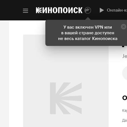
Онлайн-к
У вас включен VPN или
в вашей стране доступен
не весь каталог Кинопоиска
J
О
Ка
Да