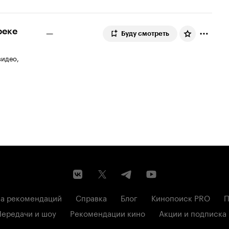
реке
—
Буду смотреть
видео,
а рекомендаций
Справка
Блог
Кинопоиск PRO
П
Передачи и шоу
Рекомендации кино
Акции и подписка