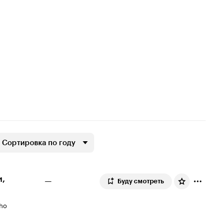
Сортировка по году
и,
—
Буду смотреть
Who