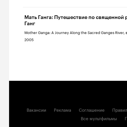
Мать Ганга: Путешествие по священной 
Ганг
Mother Ganga: A Journey Along the Sacred Ganges River, 
2005
Вакансии
Реклама
Соглашение
Правил
Все мультфильмы