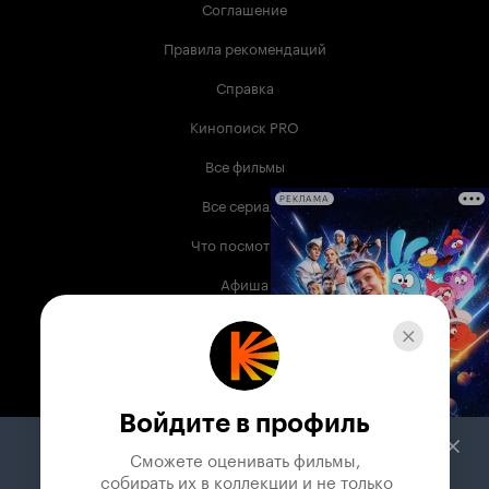
Соглашение
Правила рекомендаций
Справка
Кинопоиск PRO
Все фильмы
Все сериалы
РЕКЛАМА
Что посмотреть
Афиша
Музыка
Телепрограмма
Книги
Войдите в профиль
Служба поддержки
Сможете оценивать фильмы,

 собирать их в коллекции и не только