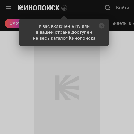
Войти
Онлайн-кинотеатр
Билеты в 
Смотреть кино
У вас включен VPN или
в вашей стране доступен
не весь каталог Кинопоиска