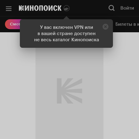
Войти
Онлайн-кинотеатр
Билеты в 
Смотреть кино
У вас включен VPN или
в вашей стране доступен
не весь каталог Кинопоиска