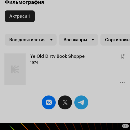
Фильмография
Актриса
1
Все десятилетия
Все жанры
Сортировка
Ye Old Dirty Book Shoppe
1974