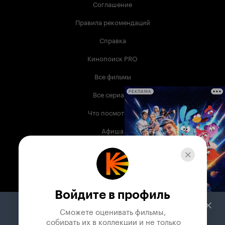
Соглашение
Правила рекомендаций
Справка
Кинопоиск PRO
Все фильмы
Все сериалы
РЕКЛАМА
Что посмотреть
Афиша
Музыка
Телепрограмма
Книги
Войдите в профиль
Служба поддержки
Сможете оценивать фильмы,

 собирать их в коллекции и не только