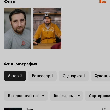
Фото
Все
Фильмография
Актер
3
Режиссер
1
Сценарист
1
Художн
Все десятилетия
Все жанры
Сортировка
Фея