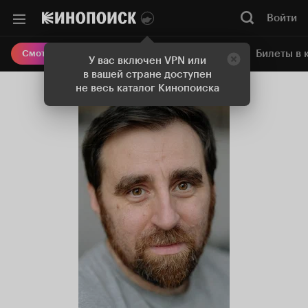
Войти
Онлайн-кинотеатр
Билеты в 
Смотреть кино
У вас включен VPN или
в вашей стране доступен
не весь каталог Кинопоиска