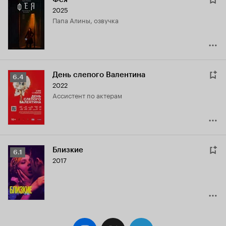
2025
папа Алины, озвучка
День слепого Валентина
Рейтинг
6.4
2022
Кинопоиска
Ассистент по актерам
6.4
Близкие
Рейтинг
6.1
2017
Кинопоиска
6.1