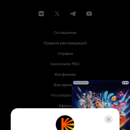
Соглашение
Правила рекомендаций
Справка
Кинопоиск PRO
Все фильмы
Все сериалы
РЕКЛАМА
Что посмотреть
Афиша
Музыка
Телепрограмма