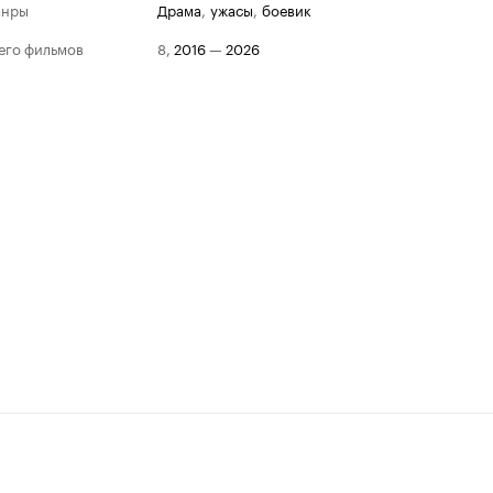
анры
драма
,
ужасы
,
боевик
его фильмов
8
,
2016
—
2026