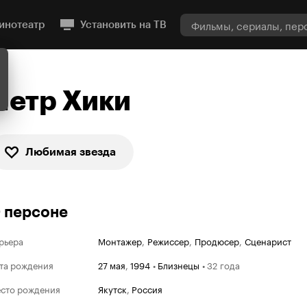
инотеатр
Установить на ТВ
Петр Хики
Любимая звезда
 персоне
рьера
Монтажер
,
Режиссер
,
Продюсер
,
Сценарист
та рождения
27 мая
,
1994
•
Близнецы
•
32 года
сто рождения
Якутск
,
Россия