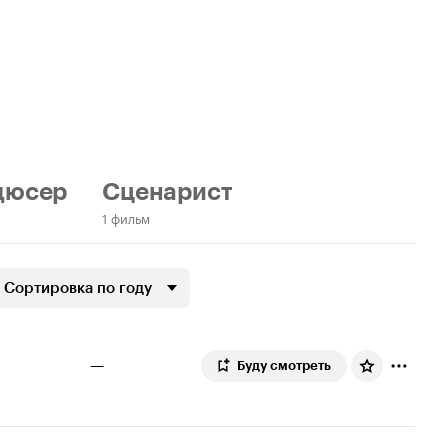
дюсер
Сценарист
1 фильм
Сортировка по году
—
Буду смотреть