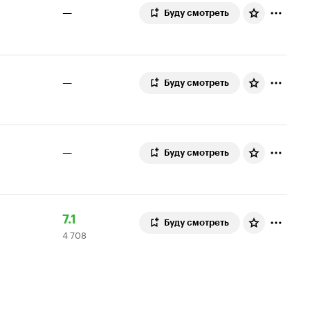
—
Буду смотреть
—
Буду смотреть
—
Буду смотреть
Рейтинг
4
7.1
Буду смотреть
4 708
Кинопоиска
708
7.1
оценок