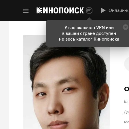
Онлайн-к
У вас включен VPN или
в вашей стране доступен
не весь каталог Кинопоиска
О
Ка
Да
Ме