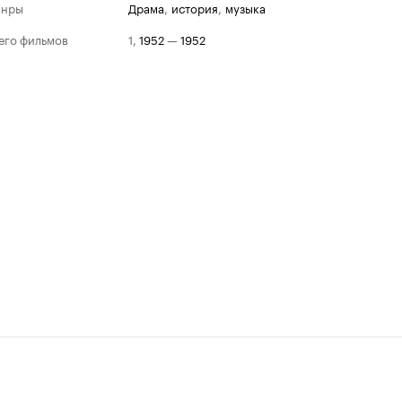
анры
драма
,
история
,
музыка
его фильмов
1
,
1952
—
1952