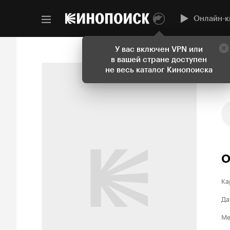
Онлайн-к
У вас включен VPN или
в вашей стране доступен
не весь каталог Кинопоиска
О
Ка
Да
Ме