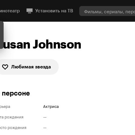
инотеатр
Установить на ТВ
Susan Johnson
Любимая звезда
 персоне
рьера
Актриса
та рождения
—
сто рождения
—