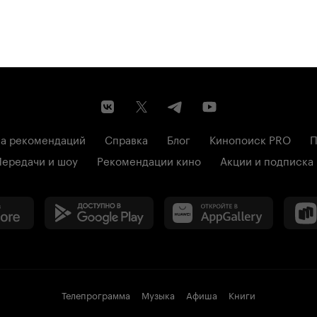
а рекомендаций
Справка
Блог
Кинопоиск PRO
П
Передачи и шоу
Рекомендации кино
Акции и подписка
Телепрограмма
Музыка
Афиша
Книги