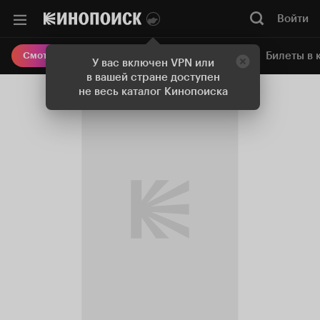
Войти
Онлайн-кинотеатр
Билеты в 
Смотреть кино
У вас включен VPN или
в вашей стране доступен
не весь каталог Кинопоиска