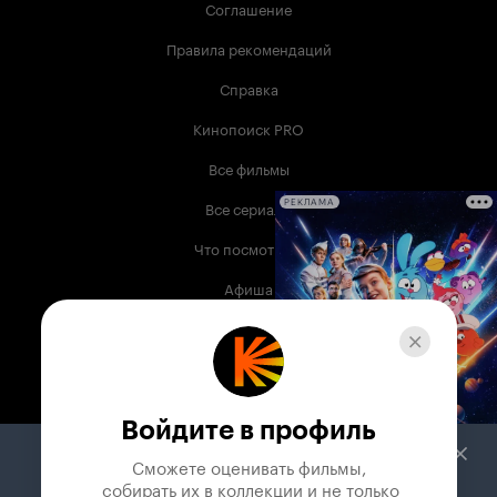
Соглашение
Правила рекомендаций
Справка
Кинопоиск PRO
Все фильмы
Все сериалы
РЕКЛАМА
Что посмотреть
Афиша
Музыка
Телепрограмма
Книги
Войдите в профиль
Служба поддержки
Сможете оценивать фильмы,

 собирать их в коллекции и не только