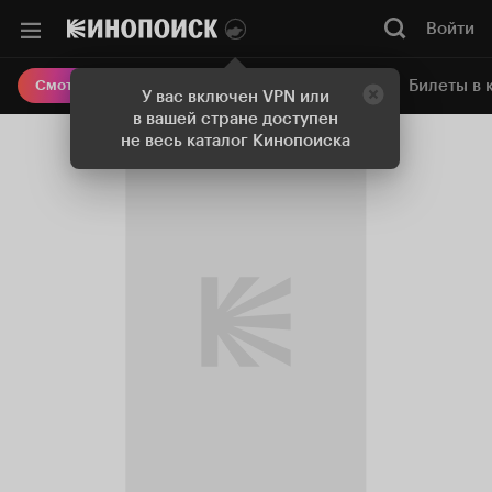
Войти
Онлайн-кинотеатр
Билеты в 
Смотреть кино
У вас включен VPN или
в вашей стране доступен
не весь каталог Кинопоиска