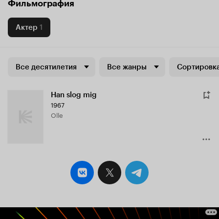
Фильмография
Актер
1
Все десятилетия
Все жанры
Сортировка
Han slog mig
1967
Olle