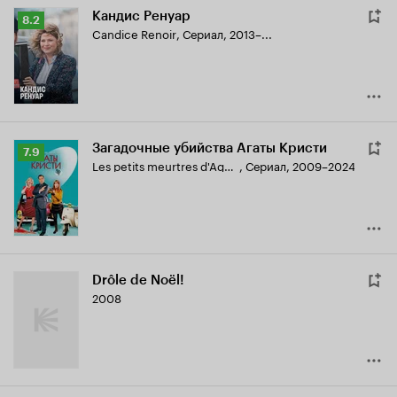
Кандис Ренуар
Рейтинг
8.2
Candice Renoir
,
Сериал, 2013–...
Кинопоиска
8.2
Загадочные убийства Агаты Кристи
Рейтинг
7.9
Les petits meurtres d'Agatha Christie
,
Сериал, 2009–2024
Кинопоиска
7.9
Drôle de Noël!
2008