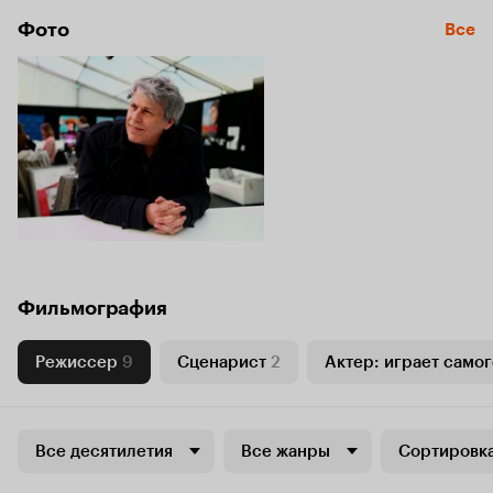
Фото
Все
Фильмография
Режиссер
9
Сценарист
2
Актер: играет самог
Все десятилетия
Все жанры
Сортировка