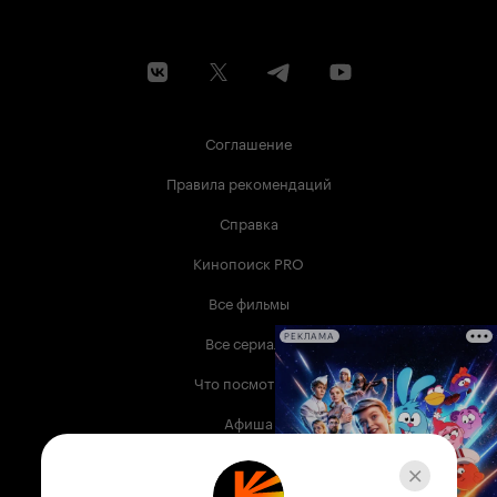
Соглашение
Правила рекомендаций
Справка
Кинопоиск PRO
Все фильмы
Все сериалы
РЕКЛАМА
Что посмотреть
Афиша
Музыка