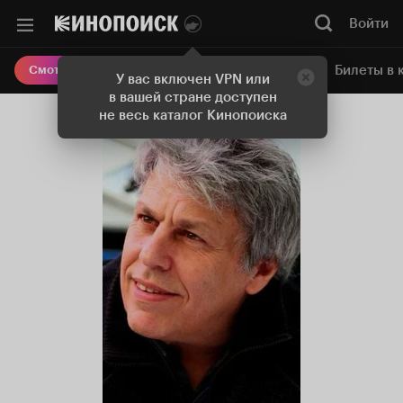
Войти
Онлайн-кинотеатр
Билеты в 
Смотреть кино
У вас включен VPN или
в вашей стране доступен
не весь каталог Кинопоиска