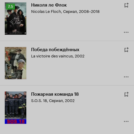
Николя ле Флок
Рейтинг
7.5
Nicolas Le Floch
,
Сериал, 2008–2018
Кинопоиска
7.5
Победа побеждённых
La victoire des vaincus
,
2002
Пожарная команда 18
S.O.S. 18
,
Сериал, 2002