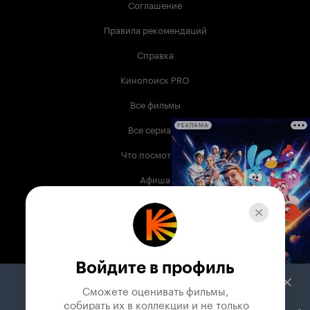
Соглашение
Правила рекомендаций
Справка
Кинопоиск PRO
Все фильмы
Все сериалы
РЕКЛАМА
Что посмотреть
Афиша
Музыка
Телепрограмма
Книги
Войдите в профиль
Служба поддержки
Сможете оценивать фильмы,

 собирать их в коллекции и не только