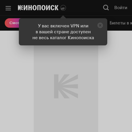
Войти
Онлайн-кинотеатр
Билеты в 
Смотреть кино
У вас включен VPN или
в вашей стране доступен
не весь каталог Кинопоиска