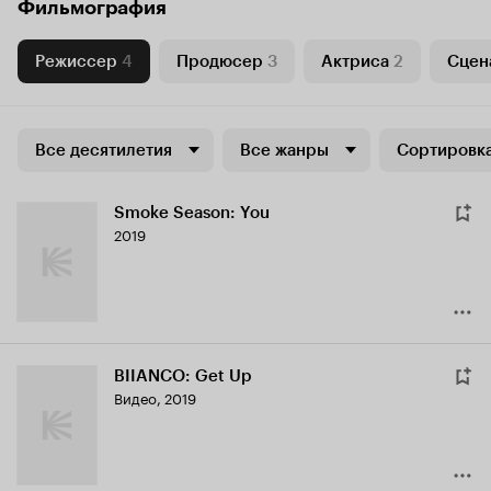
Фильмография
Режиссер
4
Продюсер
3
Актриса
2
Сцен
Все десятилетия
Все жанры
Сортировка
Smoke Season: You
2019
BIIANCO: Get Up
Видео, 2019