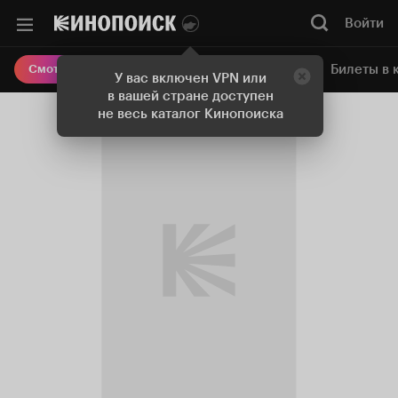
Войти
Онлайн-кинотеатр
Билеты в 
Смотреть кино
У вас включен VPN или
в вашей стране доступен
не весь каталог Кинопоиска