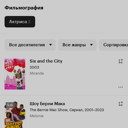
Фильмография
Актриса
2
Все десятилетия
Все жанры
Сортировка
Six and the City
2003
Miranda
Шоу Берни Мака
Рейтинг
5.6
The Bernie Mac Show
,
Сериал, 2001–2023
Кинопоиска
Melonie
5.6