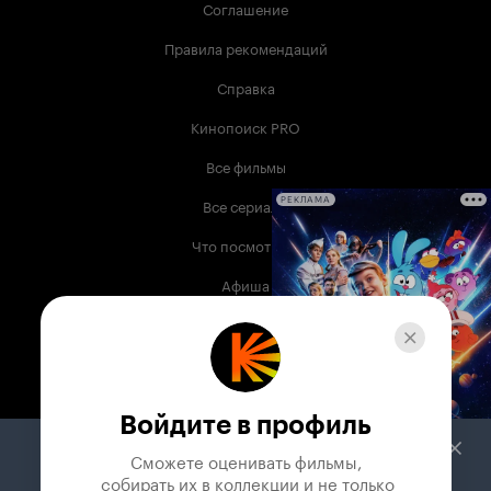
Соглашение
Правила рекомендаций
Справка
Кинопоиск PRO
Все фильмы
Все сериалы
РЕКЛАМА
Что посмотреть
Афиша
Музыка
Телепрограмма
Книги
Войдите в профиль
Служба поддержки
Сможете оценивать фильмы,

 собирать их в коллекции и не только