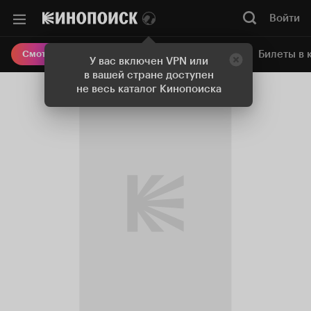
Войти
Онлайн-кинотеатр
Билеты в 
Смотреть кино
У вас включен VPN или
в вашей стране доступен
не весь каталог Кинопоиска