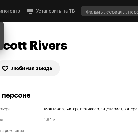
инотеатр
Установить на ТВ
Scott Rivers
Любимая звезда
 персоне
рьера
Монтажер
,
Актер
,
Режиссер
,
Сценарист
,
Опера
ст
1.82 м
та рождения
—