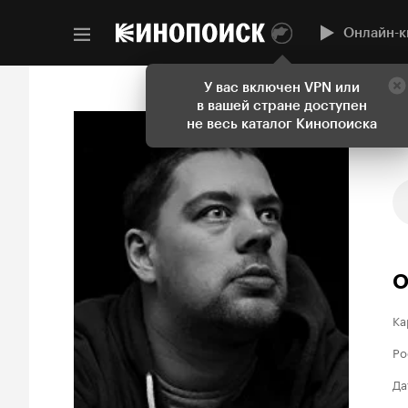
Онлайн-к
У вас включен VPN или
в вашей стране доступен
не весь каталог Кинопоиска
О
Ка
Ро
Да