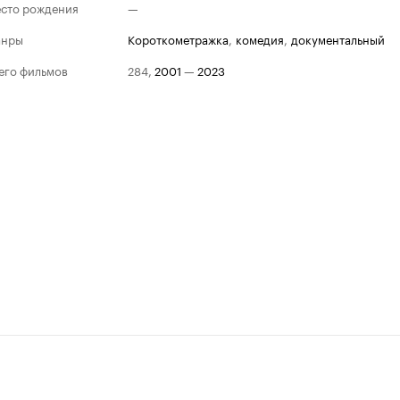
сто рождения
—
анры
короткометражка
,
комедия
,
документальный
его фильмов
284
,
2001
—
2023