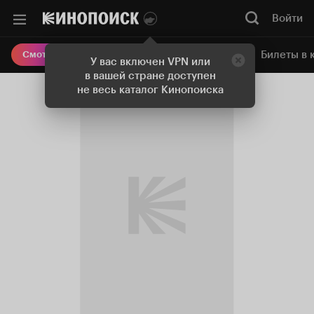
Войти
Онлайн-кинотеатр
Билеты в 
Смотреть кино
У вас включен VPN или
в вашей стране доступен
не весь каталог Кинопоиска