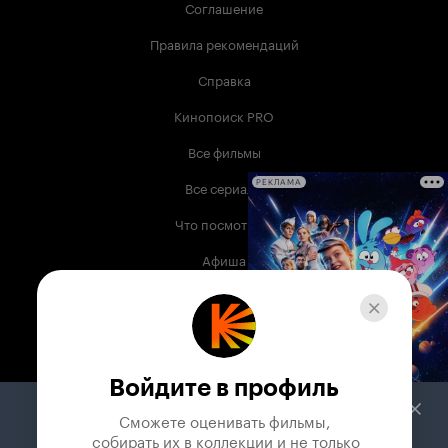
Соглашение
Правила рекомендаций
Справка
Кинопоиск PRO
Все фильмы
Все сериалы
РЕКЛАМА
Что посмотреть
Афиша
Музыка
Телепрограмма
Книги
Войдите в профиль
Служба поддержки
Сможете оценивать фильмы,

 собирать их в коллекции и не только