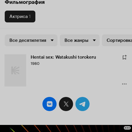
Фильмография
Актриса
1
Все десятилетия
Все жанры
Сортировка
Hentai sex: Watakushi torokeru
1980