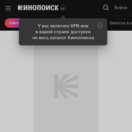
Войти
Онлайн-кинотеатр
Билеты в 
Смотреть кино
У вас включен VPN или
в вашей стране доступен
не весь каталог Кинопоиска