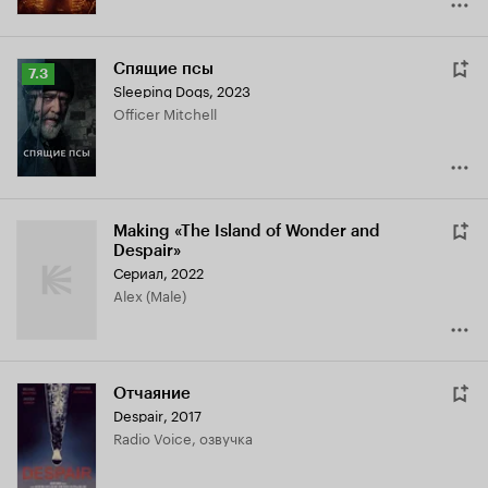
Спящие псы
Рейтинг
7.3
Sleeping Dogs
,
2023
Кинопоиска
Officer Mitchell
7.3
Making «The Island of Wonder and
Despair»
Сериал, 2022
Alex (Male)
Отчаяние
Despair
,
2017
Radio Voice, озвучка