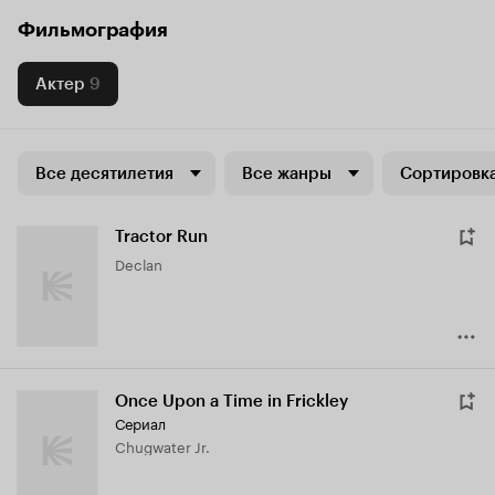
Фильмография
Актер
9
Все десятилетия
Все жанры
Сортировка
Tractor Run
Declan
Once Upon a Time in Frickley
Сериал
Chugwater Jr.