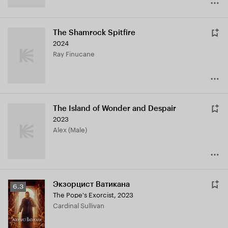
The Shamrock Spitfire
2024
Ray Finucane
The Island of Wonder and Despair
2023
Alex (Male)
Экзорцист Ватикана
Рейтинг
6.3
The Pope's Exorcist
,
2023
Кинопоиска
Cardinal Sullivan
6.3