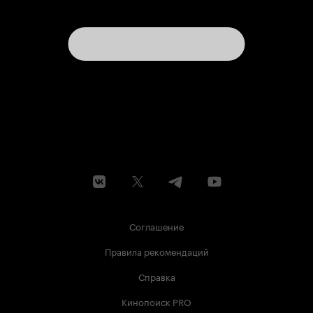
Соглашение
Правила рекомендаций
Справка
Кинопоиск PRO