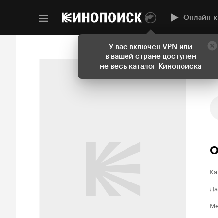
Онлайн-к
У вас включен VPN или
в вашей стране доступен
не весь каталог Кинопоиска
О
Ка
Да
Ме