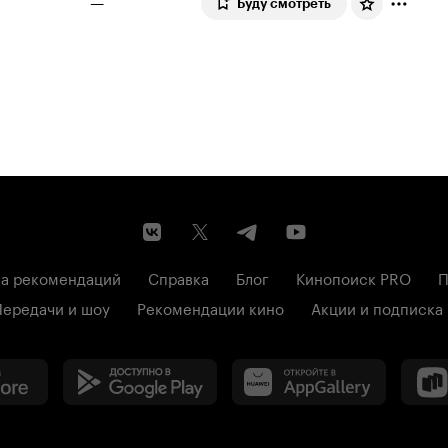
—
Буду смотреть
а рекомендаций
Справка
Блог
Кинопоиск PRO
П
Передачи и шоу
Рекомендации кино
Акции и подписка