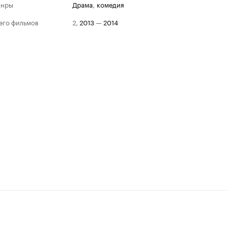
анры
драма
,
комедия
его фильмов
2
,
2013
—
2014