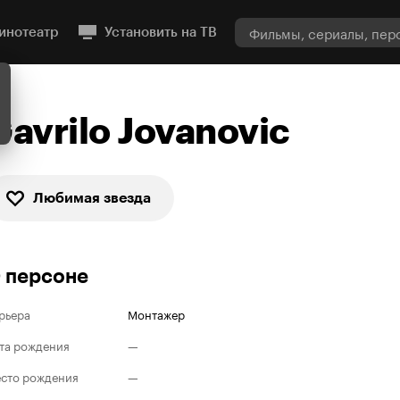
инотеатр
Установить на ТВ
Gavrilo Jovanovic
Любимая звезда
 персоне
рьера
Монтажер
та рождения
—
сто рождения
—