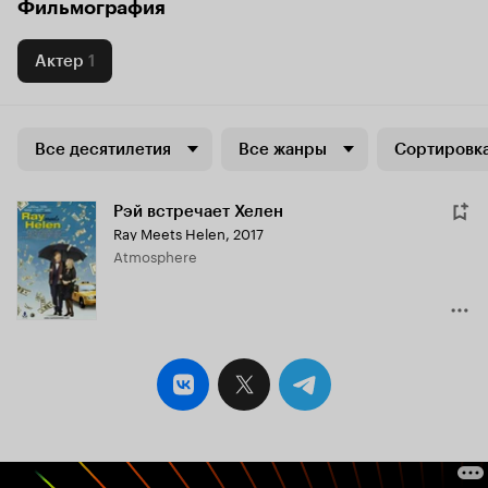
Фильмография
Актер
1
Все десятилетия
Все жанры
Сортировка
Рэй встречает Хелен
Ray Meets Helen
,
2017
Atmosphere