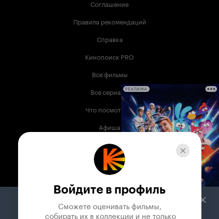
Соглашение
Правила рекомендаций
Справка
Кинопоиск PRO
Все фильмы
Все сериалы
РЕКЛАМА
Что посмотреть
Афиша
Музыка
Телепрограмма
Книги
Войдите в профиль
Служба поддержки
Сможете оценивать фильмы,

 собирать их в коллекции и не только