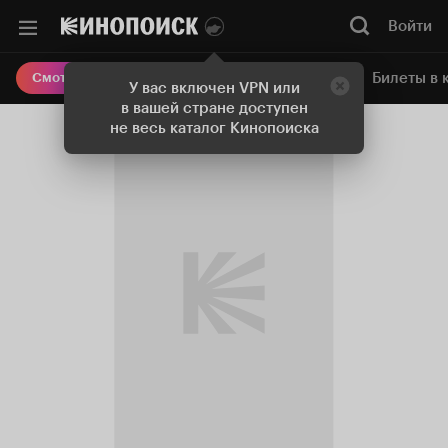
Войти
Онлайн-кинотеатр
Билеты в 
Смотреть кино
У вас включен VPN или
в вашей стране доступен
не весь каталог Кинопоиска