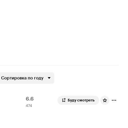
Сортировка по году
Рейтинг
474
6.6
Буду смотреть
474
Кинопоиска
оценки
6.6