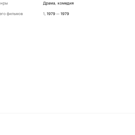
анры
драма
,
комедия
его фильмов
1
,
1979
—
1979