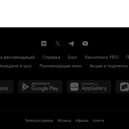
а рекомендаций
Справка
Блог
Кинопоиск PRO
П
Передачи и шоу
Рекомендации кино
Акции и подписка
Телепрограмма
Музыка
Афиша
Книги