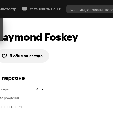
инотеатр
Установить на ТВ
Raymond Foskey
Любимая звезда
 персоне
рьера
Актер
та рождения
—
сто рождения
—