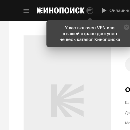
Онлайн-к
У вас включен VPN или
в вашей стране доступен
не весь каталог Кинопоиска
О
Ка
Да
Ме