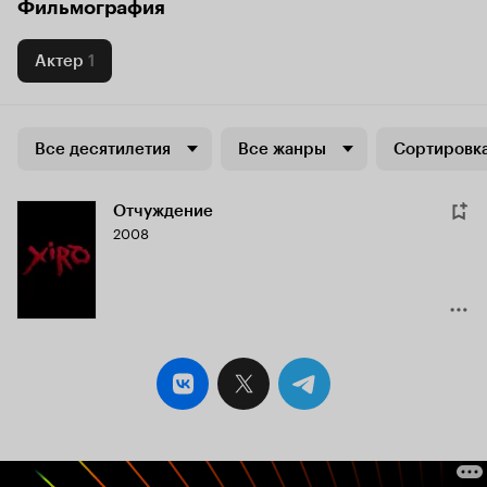
Фильмография
Актер
1
Все десятилетия
Все жанры
Сортировка
Отчуждение
2008