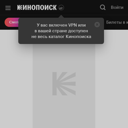
Войти
Онлайн-кинотеатр
Билеты в 
Смотреть кино
У вас включен VPN или
в вашей стране доступен
не весь каталог Кинопоиска