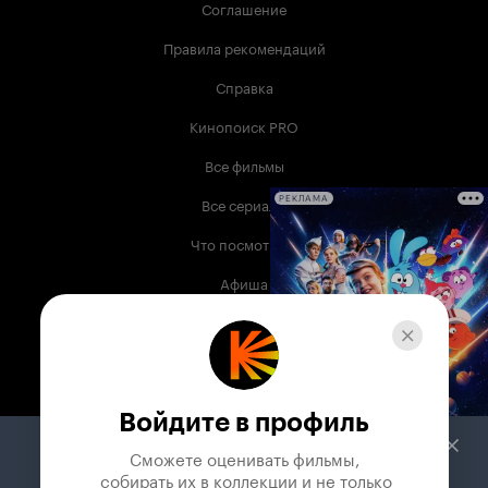
Соглашение
Правила рекомендаций
Справка
Кинопоиск PRO
Все фильмы
Все сериалы
РЕКЛАМА
Что посмотреть
Афиша
Музыка
Телепрограмма
Книги
Войдите в профиль
Служба поддержки
Сможете оценивать фильмы,

 собирать их в коллекции и не только