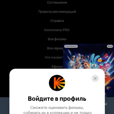
Соглашение
Правила рекомендаций
Справка
Кинопоиск PRO
Все фильмы
Все сериалы
РЕКЛАМА
Что посмотреть
Афиша
Музыка
Телепрограмма
Книги
Войдите в профиль
Служба поддержки
Сможете оценивать фильмы,

 собирать их в коллекции и не только