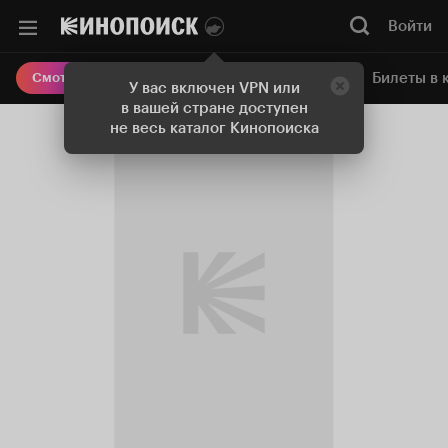
Войти
Онлайн-кинотеатр
Билеты в 
Смотреть кино
У вас включен VPN или
в вашей стране доступен
не весь каталог Кинопоиска