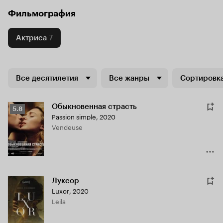
Фильмография
Актриса
7
Все десятилетия
Все жанры
Сортировка
Обыкновенная страсть
Рейтинг
5.8
Passion simple
,
2020
Кинопоиска
Vendeuse
5.8
Луксор
Luxor
,
2020
Leila