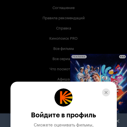
Соглашение
Правила рекомендаций
Справка
Кинопоиск PRO
Все фильмы
Все сериалы
РЕКЛАМА
Что посмотреть
Афиша
Музыка
Телепрограмма
Книги
Войдите в профиль
Служба поддержки
Сможете оценивать фильмы,
