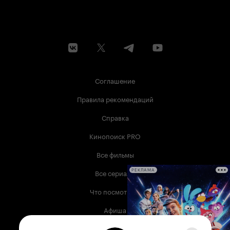
Соглашение
Правила рекомендаций
Справка
Кинопоиск PRO
Все фильмы
Все сериалы
РЕКЛАМА
Что посмотреть
Афиша
Музыка