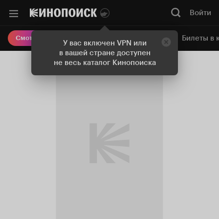
Войти
Онлайн-кинотеатр
Билеты в 
Смотреть кино
У вас включен VPN или
в вашей стране доступен
не весь каталог Кинопоиска