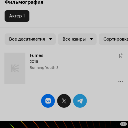
Фильмография
Актер
1
Все десятилетия
Все жанры
Сортировка
Fumes
2016
Running Youth 3