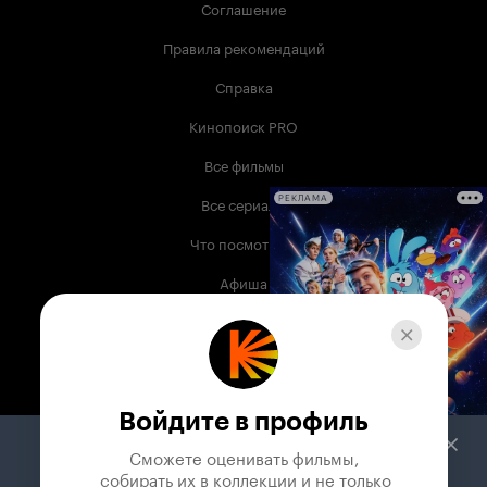
Соглашение
Правила рекомендаций
Справка
Кинопоиск PRO
Все фильмы
Все сериалы
РЕКЛАМА
Что посмотреть
Афиша
Музыка
Телепрограмма
Книги
Войдите в профиль
Служба поддержки
Сможете оценивать фильмы,

 собирать их в коллекции и не только