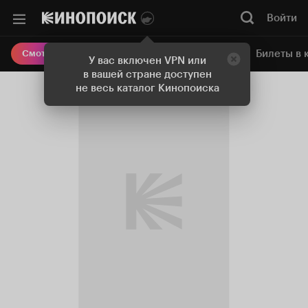
Войти
Онлайн-кинотеатр
Билеты в 
Смотреть кино
У вас включен VPN или
в вашей стране доступен
не весь каталог Кинопоиска